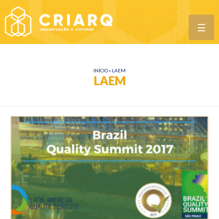
☰
INÍCIO
»
LAEM
LAEM