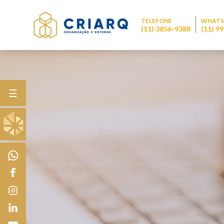
TELEFONE
WHATS
(11) 3856-9388
(11) 9
☰