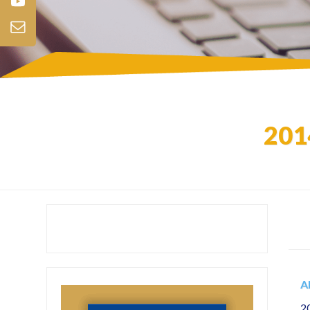
201
A
2