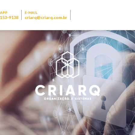
APP
E-MAIL
9153-9138
criarq@criarq.com.br